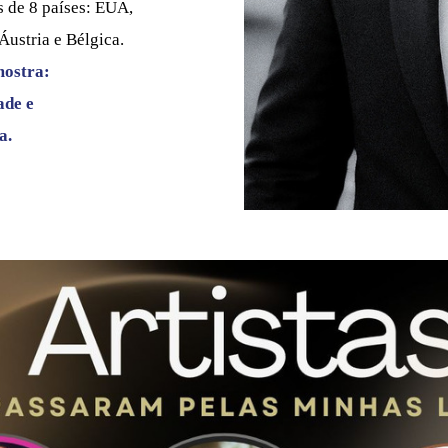
s de 8 países: EUA,
Áustria e Bélgica.
mostra:
ade e
a.