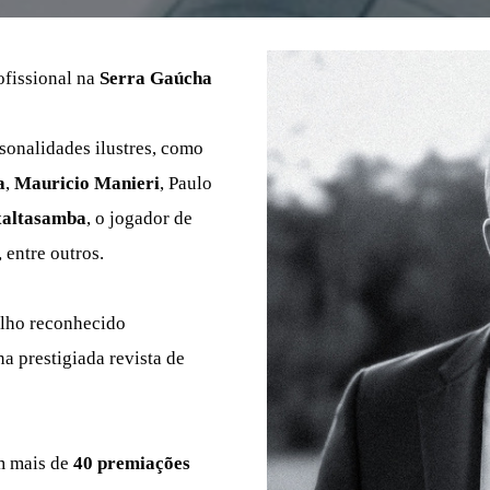
ofissional na
Serra Gaúcha
onalidades ilustres, como
a
,
Mauricio Manieri
, Paulo
altasamba
, o jogador de
, entre outros.
alho reconhecido
a prestigiada revista de
m mais de
40 premiações