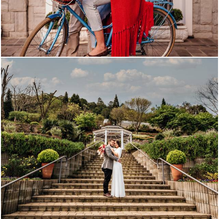
2273
0
2172
1