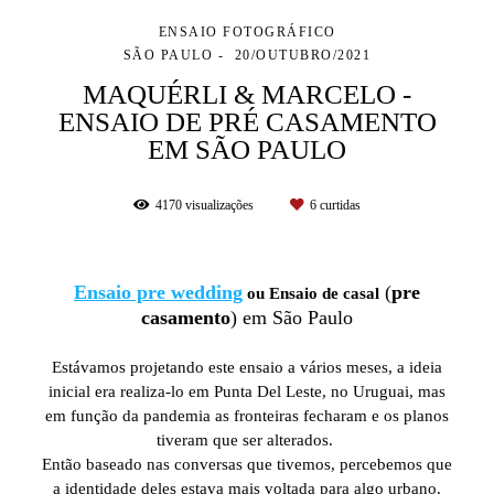
ENSAIO FOTOGRÁFICO
SÃO PAULO
20/OUTUBRO/2021
MAQUÉRLI & MARCELO -
ENSAIO DE PRÉ CASAMENTO
EM SÃO PAULO
4170
visualizações
6
curtidas
E
nsaio pre wedding
(
pre
ou Ensaio de casal
casamento
)
em São Paulo
Estávamos projetando este ensaio a vários meses, a ideia
inicial era realiza-lo em Punta Del Leste, no Uruguai, mas
em função da pandemia as fronteiras fecharam e os planos
tiveram que ser alterados.
Então baseado nas conversas que tivemos, percebemos que
a identidade deles estava mais voltada para algo urbano.