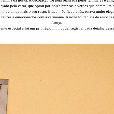
família da noiva. A decoração foi toda realizada pelos familiares e ami
nejado pelo casal, que optou por flores brancas e verdes que deram um 
minou ainda mais o seu rosto. E Leo, não ficou atrás, estava muito eleg
 felizes e emocionados com a cerimônia. A noite foi repleta de emoçõe
dança.
nte especial e foi um privilégio mim poder registrar cada detalhe desse