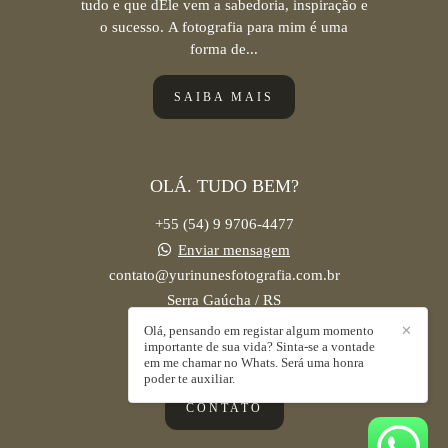
tudo e que dEle vem a sabedoria, inspiração e
o sucesso. A fotografia para mim é uma
forma de...
SAIBA MAIS
OLÁ. TUDO BEM?
+55 (54) 9 9706-4477
Enviar mensagem
contato@yurinunesfotografia.com.br
Serra Gaúcha / RS
Olá, pensando em registar algum momento
✕
importante de sua vida? Sinta-se a vontade
em me chamar no Whats. Será uma honra
poder te auxiliar.
CONTATO