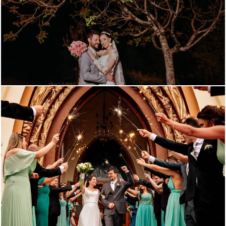
2902
14
2643
2