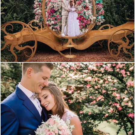
1334
0
3289
0