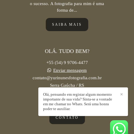
o sucesso. A fotografia para mim é uma
forma de...
SAIBA MAIS
OLÁ. TUDO BEM?
+55 (54) 9 9706-4477
Enviar mensagem
contato@yurinunesfotografia.com.br
Serra Gaúcha / RS
Olá, pensando em registar algum momento
✕
importante de sua vida? Sinta-se a vontade
em me chamar no Whats. Será uma honra
poder te auxiliar.
CONTATO