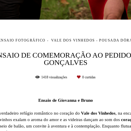
ENSAIO FOTOGRÁFICO
VALE DOS VINHEDOS - POUSADA DÖR
ENSAIO DE COMEMORAÇÃO AO PEDIDO
GONÇALVES
1418
visualizações
0
curtidas
Ensaio de Giovanna e Bruno
verdadeiro refúgio romântico no coração do
Vale dos Vinhedos
, na enc
vinhos exalam o aroma do amor e as videiras dançam ao som dos
cora
seio de balão, um convite à aventura e à contemplação. Enquanto flut