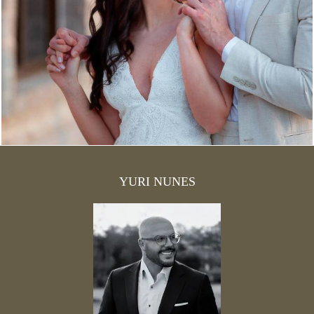
836
16
YURI NUNES