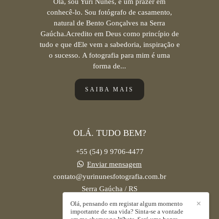
Olá, sou Yuri Nunes, é um prazer em
conhecê-lo. Sou fotógrafo de casamento,
natural de Bento Gonçalves na Serra
Gaúcha.Acredito em Deus como princípio de
tudo e que dEle vem a sabedoria, inspiração e
o sucesso. A fotografia para mim é uma
forma de...
SAIBA MAIS
OLÁ. TUDO BEM?
+55 (54) 9 9706-4477
Enviar mensagem
contato@yurinunesfotografia.com.br
Serra Gaúcha / RS
Olá, pensando em registar algum momento
✕
importante de sua vida? Sinta-se a vontade