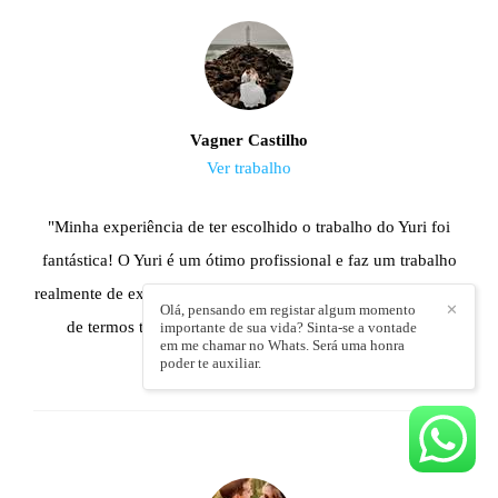
Vagner Castilho
Ver trabalho
"Minha experiência de ter escolhido o trabalho do Yuri foi
fantástica! O Yuri é um ótimo profissional e faz um trabalho
realmente de excelência... Nos alegramos junto com ele, além
Olá, pensando em registar algum momento
✕
de termos tido duas fotos do nosso ensaio premiadas
importante de sua vida? Sinta-se a vontade
em me chamar no Whats. Será uma honra
internacionalmente!"
poder te auxiliar.